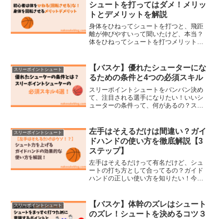
シュートがまっすぐに飛ばな...
シュートを打ってはダメ！メリッ
トとデメリットを解説
身体をひねってシュートを打つと、飛距
離が伸びやすいって聞いたけど、本当？
体をひねってシュートを打つメリット、
デメリットを教えて！この記事ではこの
ような疑問に答えます。・身体をひねっ
てシュートを打つメリット・初心者・フ
【バスケ】優れたシューターにな
スリーポイントシュート
ォームが固まっていない人...
るための条件と4つの必須スキル
スリーポイントシュートをバンバン決め
て、注目される選手になりたい！いいシ
ューターの条件って、何があるの？スリ
ーポイントシューターになるためには、
何をしたらいいのかな？今回はこのよう
な疑問や悩みを解決します。優れたシュ
左手はそえるだけは間違い？ガイ
スリーポイントシュート
ーターの条件シューターが...
ドハンドの使い方を徹底解説【3
ステップ】
左手はそえるだけって有名だけど、シュ
ートの打ち方として合ってるの？ガイド
ハンドの正しい使い方を知りたい！今回
はこのような疑問に答えます。「左手は
そえるだけ…」が間違っている理由ガイ
ドハンドの役割シュート力を高めるガイ
【バスケ】体幹のズレはシュート
スリーポイントシュート
ドハンドの使い方この記事...
のズレ！シュートを決めるコツ３