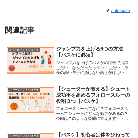
nakosuke
関連記事
ジャンプ力を上げる6つの方法
スリーポイントシュート
【バスケに必須】
ジャンプ力を上げてバスケの試合で活躍
したい！なんだったらダンクしたい！身
長の高い選手に負けない高さがほしい！
今回の記事はこのような悩みに答えま
す。ジャンプ力があるとバスケに有利な
理由ジャンプの正しいフォームジャンプ
【シューターが教える】シュート
スリーポイントシュート
力を上げるトレーニング方法...
成功率を高めるフォロースルーの
役割３つ【バスケ】
フォロースルーってなに？フォロースル
ーってシュートにどんな効果があるの？
今回はこのような疑問に答えます！・フ
ォロースルーがシュートにおいて大事な
理由・フォロースルーの効果的な使い
方・フォロースルーをリングに向けても
【バスケ】初心者は体をひねって
スリーポイントシュート