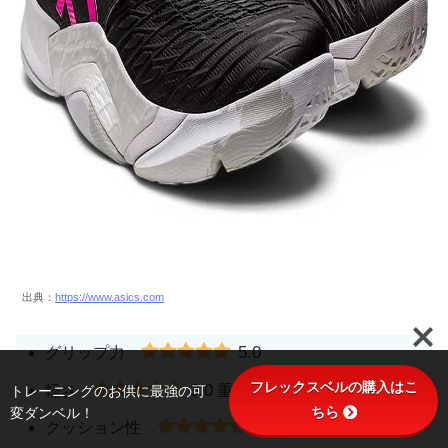
出典：
https://www.asics.com
5.0
グリップ力
フレックスベルの購入はこ
3.0
トレーニングのお供に最強の可
軽さ
重量：約420g（27.0cm）
ちら
変ダンベル！
4.5
クッション性