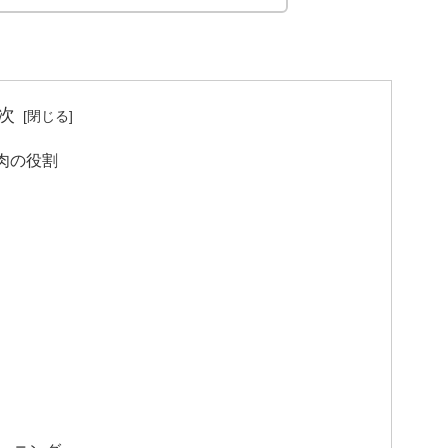
次
肉の役割